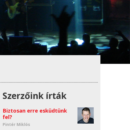
Szerzőink írták
Biztosan erre esküdtünk
fel?
Pintér Miklós