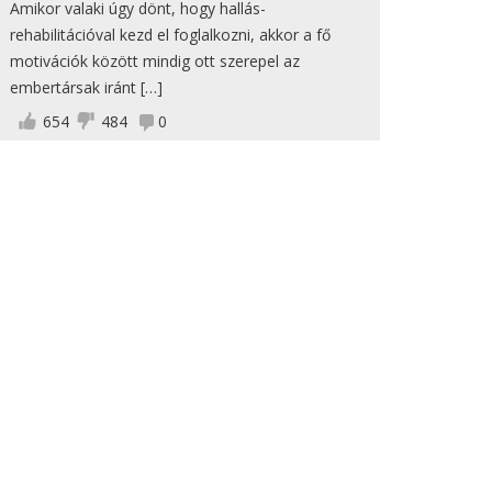
Amikor valaki úgy dönt, hogy hallás-
rehabilitációval kezd el foglalkozni, akkor a fő
motivációk között mindig ott szerepel az
embertársak iránt […]
654
484
0
3 tévhit a
hallókészülékekről
Dr. Tibold Eszter
A hallókészülékekkel kapcsolatosan sajnos
rengeteg tévhit él a köztudatban. Nagyon
fontosnak tartom, hogy ezeket a „városi
legendákat” a helyükre tegyük, […]
540
381
0
Robert Redford
maradandó sérülést
szerzett az All is lost