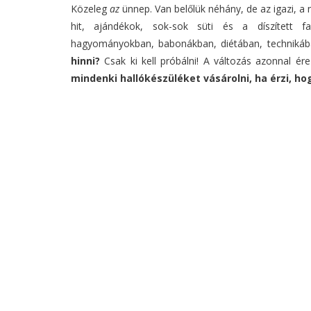
Közeleg
az
ünnep. Van belőlük néhány, de az igazi, a
hit, ajándékok, sok-sok süti és a díszített 
hagyományokban, babonákban, diétában, techniká
hinni?
Csak ki kell próbálni! A változás azonnal é
mindenki hallókészüléket vásárolni, ha érzi, ho
“Az én felelős
Tovább
→
Hogyan készüljünk fe