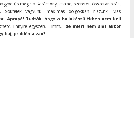
 nagybetűs mégis a Karácsony, család, szeretet, összetartozás,
fa. Sokfélék vagyunk, más-más dolgokban hiszünk. Más
ban.
Apropó! Tudták, hogy a hallókészülékben nem kell
rezhető. Ennyire egyszerű. Hmm…
de miért nem siet akkor
gy baj, probléma van?
ségem, hogy figyeljek rá”
116
91
l a hallásvizsgálatra?