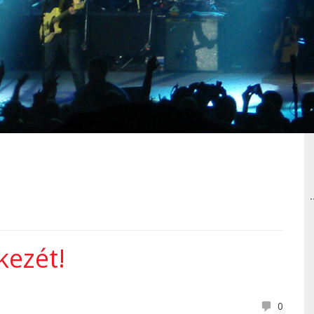
kezét!
0