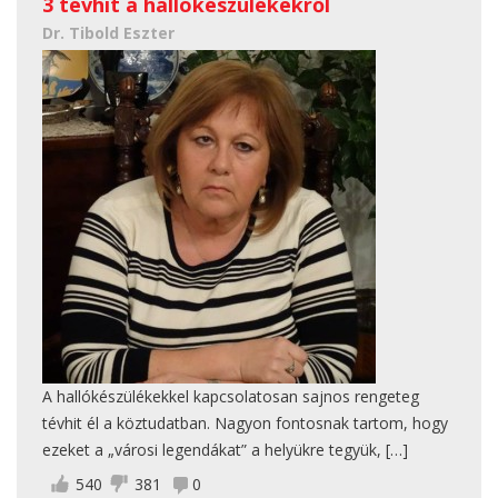
3 tévhit a hallókészülékekről
Dr. Tibold Eszter
A hallókészülékekkel kapcsolatosan sajnos rengeteg
tévhit él a köztudatban. Nagyon fontosnak tartom, hogy
ezeket a „városi legendákat” a helyükre tegyük, […]
540
381
0