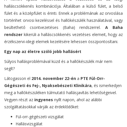
halláscsökkenés kombinációja. Általában a külső fület, a belső
fület és a középfület is érinti. Ennek a problémának az orvoslása
történhet orvosi kezeléssel és hallókészülék használatával, vagy
beültethető csontvezetéses (Baha) rendszerrel.
A Baha
rendszer
kikerüli a halláscsökkenés vezetéses elemeit, hogy az
érzékszervi-idegi elemek kezelésére lehessen összpontosítani.
Egy nap az életre szóló jobb hallásért
Súlyos hallásproblémával küzd és a hallókészülék már nem
segít?
Látogasson el
2014. november 22-én
a
PTE Fül-Orr-
Gégészeti és Fej-, Nyaksebészeti Klinikára
, és ismerkedjen
meg a hallókészüléken túlmutató hallásjavítás lehetőségeivel.
Vegyen részt az
ingyenes
nyílt napon, ahol az alábbi
szolgáltatásokkal várják az érdeklődőket:
Fül-orr-gégészeti vizsgálat
Hallásvizsgálat