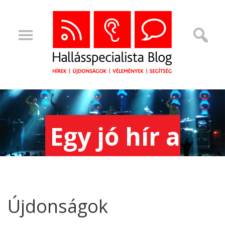
Egy jó hír a
szakállas
Újdonságok