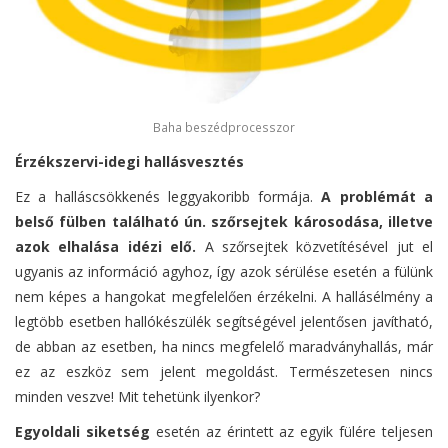
Baha beszédprocesszor
Érzékszervi-idegi hallásvesztés
Ez a halláscsökkenés leggyakoribb formája.
A problémát a
belső fülben található ún. szőrsejtek károsodása, illetve
azok elhalása idézi elő.
A szőrsejtek közvetítésével jut el
ugyanis az információ agyhoz, így azok sérülése esetén a fülünk
nem képes a hangokat megfelelően érzékelni. A hallásélmény a
legtöbb esetben hallókészülék segítségével jelentősen javítható,
de abban az esetben, ha nincs megfelelő maradványhallás, már
ez az eszköz sem jelent megoldást. Természetesen nincs
minden veszve! Mit tehetünk ilyenkor?
Egyoldali siketség
esetén az érintett az egyik fülére teljesen