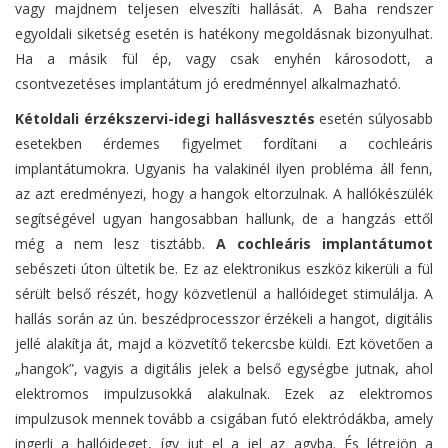
vagy majdnem teljesen elveszíti hallását. A Baha rendszer
egyoldali siketség esetén is hatékony megoldásnak bizonyulhat.
Ha a másik fül ép, vagy csak enyhén károsodott, a
csontvezetéses implantátum jó eredménnyel alkalmazható.
Kétoldali érzékszervi-idegi hallásvesztés
esetén súlyosabb
esetekben érdemes figyelmet fordítani a cochleáris
implantátumokra. Ugyanis ha valakinél ilyen probléma áll fenn,
az azt eredményezi, hogy a hangok eltorzulnak. A hallókészülék
segítségével ugyan hangosabban hallunk, de a hangzás ettől
még a nem lesz tisztább.
A cochleáris implantátumot
sebészeti úton ültetik be. Ez az elektronikus eszköz kikerüli a fül
sérült belső részét, hogy közvetlenül a hallóideget stimulálja. A
hallás során az ún. beszédprocesszor érzékeli a hangot, digitális
jellé alakítja át, majd a közvetítő tekercsbe küldi. Ezt követően a
„hangok”, vagyis a digitális jelek a belső egységbe jutnak, ahol
elektromos impulzusokká alakulnak. Ezek az elektromos
impulzusok mennek tovább a csigában futó elektródákba, amely
ingerli a hallóideget, így jut el a jel az agyba. És létrejön a