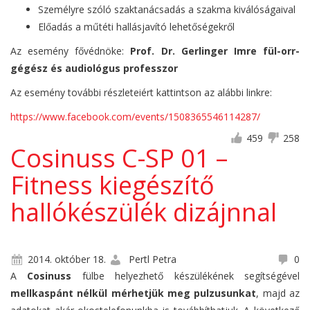
Személyre szóló szaktanácsadás a szakma kiválóságaival
Előadás a műtéti hallásjavító lehetőségekről
Az esemény fővédnöke:
Prof. Dr. Gerlinger Imre fül-orr-
gégész és audiológus professzor
Az esemény további részleteiért kattintson az alábbi linkre:
https://www.facebook.com/events/1508365546114287/
459
258
Cosinuss C-SP 01 –
Fitness kiegészítő
hallókészülék dizájnnal
2014. október 18.
Pertl Petra
0
A
Cosinuss
fülbe helyezhető készülékének segítségével
mellkaspánt nélkül mérhetjük meg pulzusunkat
, majd az