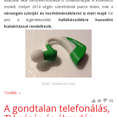
adatokat akár okostelefonunkba is továbbíthatjuk. A következő
modell, melyet 2014 végén szeretnének piacra dobni, már a
véroxigén szintjét és testhőmérsékletet is méri majd
. De
ami a legérdekesebb:
hallókészülékre hasonlító
kialakítással rendelkezik.
(Fotó: Techworld.com)
Tovább
→
49
59
A gondtalan telefonálás,