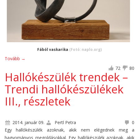
Fából vaskarika
(Fotó: naplo.org)
Tovább
→
72
80
Hallókészülék trendek –
Trendi hallókészülékek
III., részletek
2014. január 09.
Pertl Petra
0
Egy hallókészülék azoknak, akik nem elégednek meg a
hagyományos megoldásokkal. Egy hallókészülék azoknak, akik