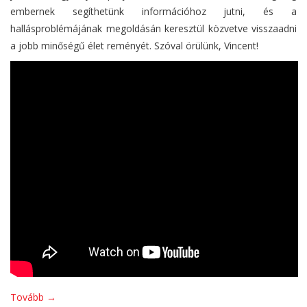
hazánk
embernek segíthetünk információhoz jutni, és a
hallásproblémájának megoldásán keresztül közvetve visszaadni
a jobb minőségű élet reményét. Szóval örülünk, Vincent!
leglátogatotta
egészségügyi
portálján
Tovább
→