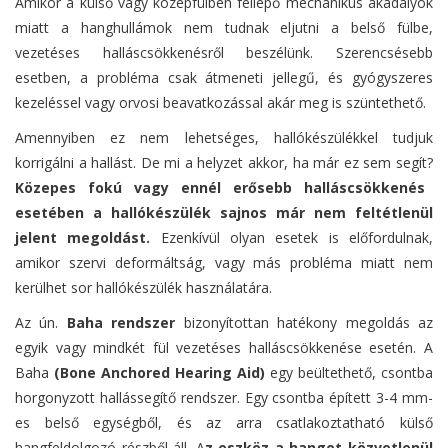
Amikor a külső vagy középfülben fellépő mechanikus akadályok
miatt a hanghullámok nem tudnak eljutni a belső fülbe,
vezetéses halláscsökkenésről beszélünk. Szerencsésebb
esetben, a probléma csak átmeneti jellegű, és gyógyszeres
kezeléssel vagy orvosi beavatkozással akár meg is szüntethető.
Amennyiben ez nem lehetséges, hallókészülékkel tudjuk
korrigálni a hallást. De mi a helyzet akkor, ha már ez sem segít?
Közepes fokú vagy ennél erősebb halláscsökkenés
esetében a hallókészülék sajnos már nem feltétlenül
jelent megoldást.
Ezenkívül olyan esetek is előfordulnak,
amikor szervi deformáltság, vagy más probléma miatt nem
kerülhet sor hallókészülék használatára.
Az ún.
Baha rendszer
bizonyítottan hatékony megoldás az
egyik vagy mindkét fül vezetéses halláscsökkenése esetén. A
Baha
(Bone Anchored Hearing Aid)
egy beültethető, csontba
horgonyzott hallássegítő rendszer. Egy csontba épített 3-4 mm-
es belső egységből, és az arra csatlakoztatható külső
hangfeldolgozó részből áll. A
z eszköz a hangot közvetlenül