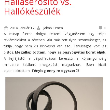
Halláserősítő vs.
Hallókészülék
2014. január 17.
Jakab Timea
0
A minap furcsa dolgot tettem. Végignéztem egy teljes
reklámblokkot a tévében. Aki már tett ilyen szörnyűséget, az
tudja, hogy nem kis kihívásról van szó. Tanulságos volt, az
biztos.
Megállapítottam, hogy az öngyógyítás korát éljük.
A fejfájástól a bélpuffadáson keresztül a körömgombáig
mindenre találunk megoldást magunknak. Ezen kicsit
elgondolkodtam.
Tényleg ennyire egyszerű?