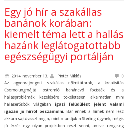
banánok
Egy jó hír a szakállas
banánok korában:
korában:
kiemelt téma lett a hallás
hazánk leglátogatottabb
kiemelt
egészségügyi portálján
téma lett a
2014. november 13.
Pintér Miklós
0
Az agyonrajongott szakállas nőimitátorok, a kreativitás
Csomolungmáját ostromló banánevő focisták és a
hallásproblémák kezelésére tökéletesen alkalmatlan mini
hallás
halláserősítők világában
igazi felüdülést jelent valami
igazán jó hírről beszámolni
. Bár ennek a hírnek nem lesz
akkora sajtóvisszhangja, mint mondjuk a Sterling ügynek, mégis
jó érzés egy olyan projektben részt venni, amivel rengeteg