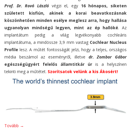
Prof. Dr. Rovó László
végzi el, egy
16 hó
napos, siketen
született kisfiún, akinek a korai beavatkozásnak
köszönhetően minden esélye meglesz arra, hogy hallása
ugyanolyan minőségű legyen, mint az ép hallóké
. Az
implantátum pedig a világ legvékonyabb cochleáris
implantátuma, a mindössze 3,9 mm vastag
Cochlear Nucleus
Profile
lesz. A műtét fontosságát jelzi, hogy a teljes, országos
média beszámol az eseményről, illetve
dr. Zombor Gábor
egészségügyért felelős államtitkár úr
is a helyszínen
tekinti meg a műtétet.
Szorítsatok velünk a kis Ákosért!
Tovább
→