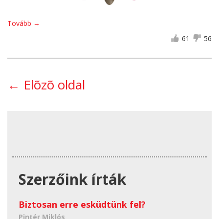
Tovább
→
61
56
←
Elõzõ oldal
Szerzőink írták
Biztosan erre esküdtünk fel?
Pintér Miklós