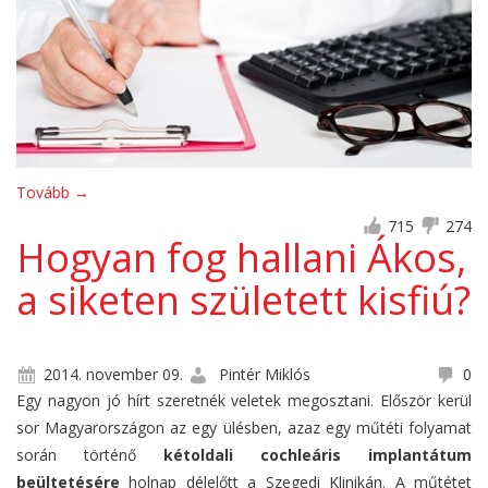
Tovább
→
715
274
Hogyan fog hallani Ákos,
a siketen született kisfiú?
2014. november 09.
Pintér Miklós
0
Egy nagyon jó hírt szeretnék veletek megosztani.
Először kerül
sor Magyarországon az egy ülésben, azaz egy műtéti folyamat
során történő
kétoldali cochleáris implantátum
beültetésére
holnap délelőtt a Szegedi Klinikán. A műtétet