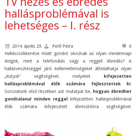
TV nézés és ébredés
hallásproblémával is
lehetséges – I. rész
2014. április 29.
Pertl Petra
0
Halláscsökkenése miatt gondot okoznak az olyan mindennapi
dolgok, mint a telefonálás vagy a reggeli ébredés? A
hallásveszteséggel járó kellemetlenségeket áthidalhatja olyan
„kütyük” segítségével, melyeket
kifejezetten
hallásproblémával élők számára fejlesztettek ki
.
Sorozatunk első részében azt mutatjuk be,
hogyan ébredhet
gondtalanul minden reggel
kifejezetten hallásproblémával
élők számára kifejlesztett ébresztőóra segítségével.