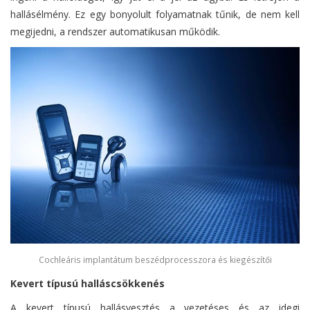
hallásélmény. Ez egy bonyolult folyamatnak tűnik, de nem kell
megijedni, a rendszer automatikusan működik.
Cochleáris implantátum beszédprocesszora és kiegészítői
Kevert típusú halláscsökkenés
A kevert típusú hallásvesztés a vezetéses és az idegi