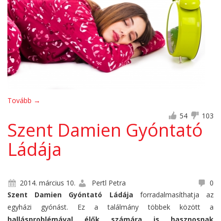
Tovább
→
54
103
Szent Damien Gyóntató
Ládája
2014. március 10.
Pertl Petra
0
Szent Damien Gyóntató Ládája
forradalmasíthatja az
egyházi gyónást. Ez a találmány többek között a
hallásproblémával élők számára is hasznosnak