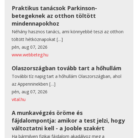
Praktikus tanácsok Parkinson-
betegeknek az otthon töltött
mindennapokhoz
Néhány hasznos tanács, ami könnyebbé teszi az otthon
töltött hétköznapokat
[…]
pén, aug 07, 2026
www.webbeteg.hu
Olaszországban tovább tart a hőhullám
További tíz napig tart a hőhullám Olaszországban, ahol
az Appenninekben
[…]
pén, aug 07, 2026
vital.hu
A munkavégzés öröme és
fájdalompontja: amikor a test jelzi, hogy
változtatni kell - a Jooble szakért
Ha bármilyen fizikai fájdalom akadályoz meg a