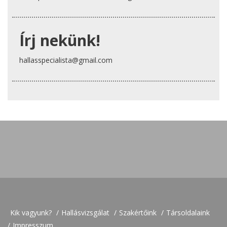
Írj nekünk!
hallasspecialista@gmail.com
Kik vagyunk?
Hallásvizsgálat
Szakértőink
Társoldalaink
Impresszum