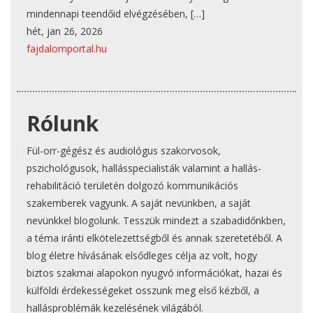
mindennapi teendőid elvégzésében,
[…]
hét, jan 26, 2026
fajdalomportal.hu
Rólunk
Fül-orr-gégész és audiológus szakorvosok,
pszichológusok, hallásspecialisták valamint a hallás-
rehabilitáció területén dolgozó kommunikációs
szakemberek vagyunk. A saját nevünkben, a saját
nevünkkel blogolunk. Tesszük mindezt a szabadidőnkben,
a téma iránti elkötelezettségből és annak szeretetéből. A
blog életre hívásának elsődleges célja az volt, hogy
biztos szakmai alapokon nyugvó információkat, hazai és
külföldi érdekességeket osszunk meg első kézből, a
hallásproblémák kezelésének világából.