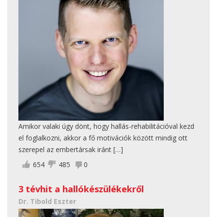
2014. június 25.
Amikor valaki úgy dönt, hogy hallás-rehabilitációval kezd
el foglalkozni, akkor a fő motivációk között mindig ott
szerepel az embertársak iránt […]
654
485
0
3 tévhit a hallókészülékekről
Dr. Tibold Eszter