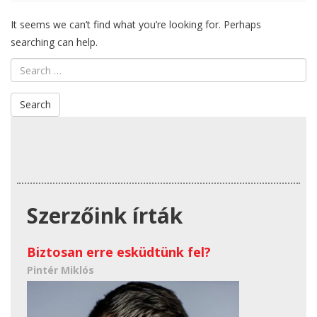
rock
It seems we can’t find what you’re looking for. Perhaps
searching can help.
koncert
füldugóval
és
Szerzőink írták
hallókészülékk
Biztosan erre esküdtünk fel?
Pintér Miklós
Pearl Jam, Stadthalle, Bécs -