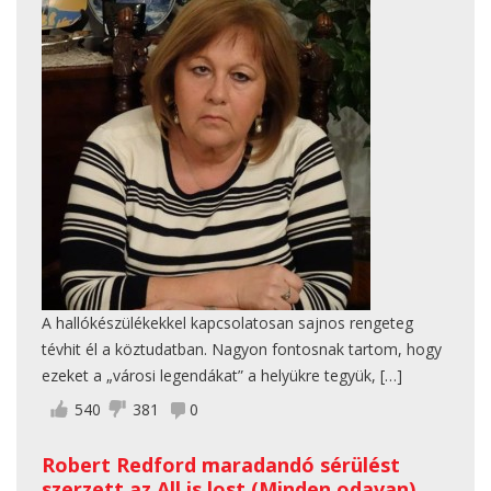
A hallókészülékekkel kapcsolatosan sajnos rengeteg
tévhit él a köztudatban. Nagyon fontosnak tartom, hogy
ezeket a „városi legendákat” a helyükre tegyük, […]
540
381
0
Robert Redford maradandó sérülést
szerzett az All is lost (Minden odavan)